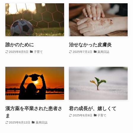
誰かのために
治せなかった皮膚炎
2025年8月5日
子育て
2025年7月1日
薬局日誌
漢方薬を卒業された患者さ
君の成長が、嬉しくて
ま
2025年6月9日
子育て
2025年6月12日
薬局日誌