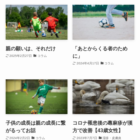
親の願いは、それだけ
「あとからくる者のため
に」
2025年2月27日
コラム
2024年4月17日
コラム
子供の成長は親の成長に繋
コロナ罹患後の蕁麻疹が漢
がるってお話
方で改善【43歳女性】
2024年2月2日
コラム
2023年7月7日
湿疹・皮膚炎