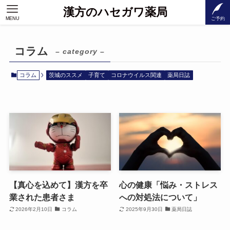
漢方のハセガワ薬局
MENU
ご予約
コラム
– category –
コラム
茨城のススメ
子育て
コロナウイルス関連
薬局日誌
【真心を込めて】漢方を卒
心の健康「悩み・ストレス
業された患者さま
への対処法について」
2026年2月10日
コラム
2025年9月30日
薬局日誌