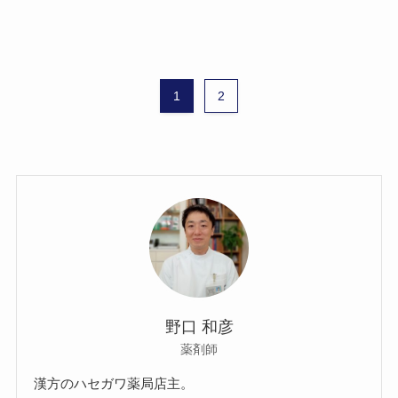
1
2
野口 和彦
薬剤師
漢方のハセガワ薬局店主。