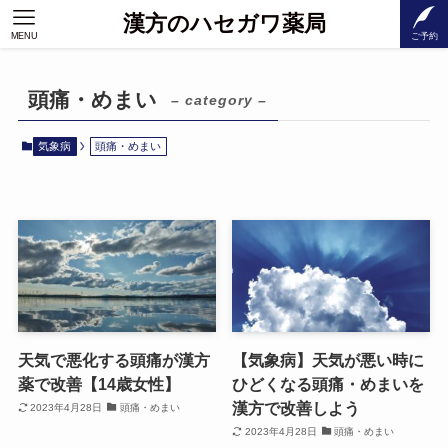
漢方のハセガワ薬局
MENU
ご予約
頭痛・めまい
– category –
気象病
頭痛・めまい
天気で悪化する頭痛が漢方
【気象病】天気が悪い時に
薬で改善【14歳女性】
ひどくなる頭痛・めまいを
漢方で改善しよう
2023年4月28日
頭痛・めまい
2023年4月28日
頭痛・めまい