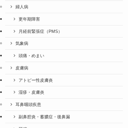
婦人病
更年期障害
月経前緊張症（PMS）
気象病
頭痛・めまい
皮膚病
アトピー性皮膚炎
湿疹・皮膚炎
耳鼻咽頭疾患
副鼻腔炎・蓄膿症・後鼻漏