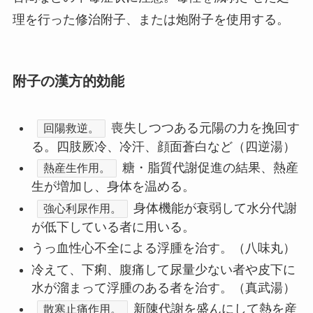
理を行った修治附子、または炮附子を使用する。
附子の漢方的効能
喪失しつつある元陽の力を挽回す
回陽救逆。
る。四肢厥冷、冷汗、顔面蒼白など（四逆湯）
糖・脂質代謝促進の結果、熱産
熱産生作用。
生が増加し、身体を温める。
身体機能が衰弱して水分代謝
強心利尿作用。
が低下している者に用いる。
うっ血性心不全による浮腫を治す。（八味丸）
冷えて、下痢、腹痛して尿量少ない者や皮下に
水が溜まって浮腫のある者を治す。（真武湯）
新陳代謝を盛んにして熱を産
散寒止痛作用。