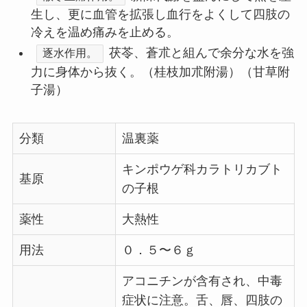
生し、更に血管を拡張し血行をよくして四肢の
冷えを温め痛みを止める。
茯苓、蒼朮と組んで余分な水を強
逐水作用。
力に身体から抜く。（桂枝加朮附湯）（甘草附
子湯）
分類
温裏薬
キンポウゲ科カラトリカブト
基原
の子根
薬性
大熱性
用法
０．５〜６ｇ
アコニチンが含有され、中毒
症状に注意。舌、唇、四肢の