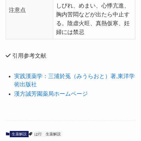
しびれ、めまい、心悸亢進、
注意点
胸内苦悶などが出たら中止す
る。陰虚火旺、真熱仮寒、妊
婦には禁忌
引用参考文献
実践漢薬学：三浦於菟（みうらおと）著,東洋学
術出版社
漢方誠芳園薬局ホームページ
生薬解説
は行
生薬解説