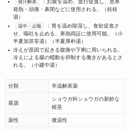
：お腹を温め、血行促進し、悪寒
発汗解表
発熱・頭痛・鼻閉などに使用される。（桂枝
湯）
：胃を温め除湿し、食欲促進さ
温中・止嘔
せ、嘔吐を止める。寒熱両証に使用可能。（小
半夏加茯苓湯）（半夏厚朴湯）
冷えが原因で起きる腹痛や下痢に用いられる。
冷えによる腸の蠕動を抑制する働きがあるとさ
れる。（小建中湯）
分類
辛温解表薬
ショウガ科ショウガの新鮮な
基源
根茎
薬性
微温性