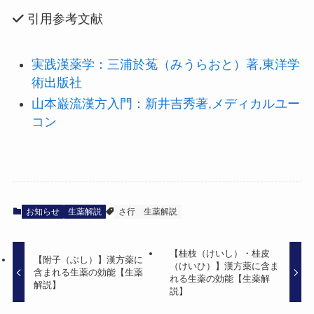
引用参考文献
実践漢薬学：三浦於菟（みうらおと）著,東洋学
術出版社
山本巌流漢方入門：新井吉秀著,メディカルユー
コン
お知らせ
生薬解説
さ行
生薬解説
【桂枝（けいし）・桂皮
【附子（ぶし）】漢方薬に
（けいひ）】漢方薬に含ま
含まれる生薬の効能【生薬
れる生薬の効能【生薬解
解説】
説】