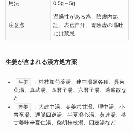
用法
0.5g～5g
温燥性がある為、陰虚内熱
注意点
証、表虚自汗、胃陰虚の嘔吐
には禁忌
生姜が含まれる漢方処方薬
：桂枝加芍薬湯、建中湯類各種、呉茱
生姜
萸湯、真武湯、四君子湯、六君子湯、逍遙散な
ど
：大建中湯、苓姜朮甘湯、理中湯、小
乾姜
青竜湯、通脈四逆湯、半夏瀉心湯、黄連湯、苓
甘姜味辛夏仁湯、柴胡桂枝湯、四逆湯など