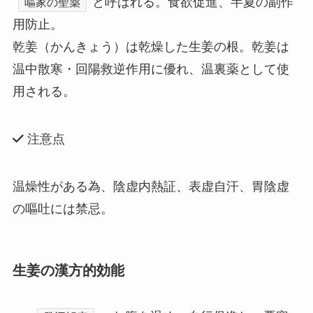
と呼ばれる。食欲促進、半夏の副作
嘔家の聖薬
用防止。
乾姜（かんきょう）
は乾燥した生姜の根。
乾姜は
温中散寒・回陽救逆作用に優れ、温裏薬として使
用される。
注意点
温燥性がある為、陰虚内熱証、表虚自汗、胃陰虚
の嘔吐には禁忌。
生姜の漢方的効能