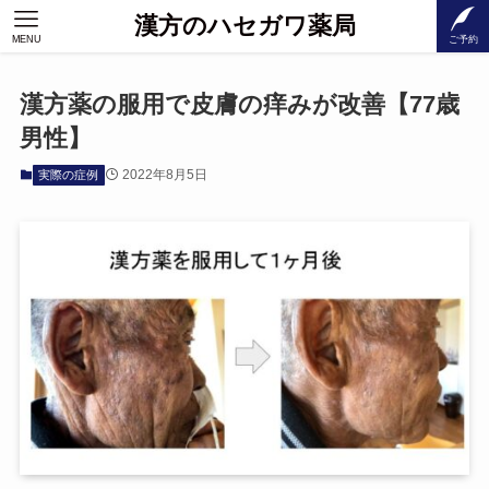
漢方のハセガワ薬局
MENU
ご予約
漢方薬の服用で皮膚の痒みが改善【77歳
男性】
2022年8月5日
実際の症例