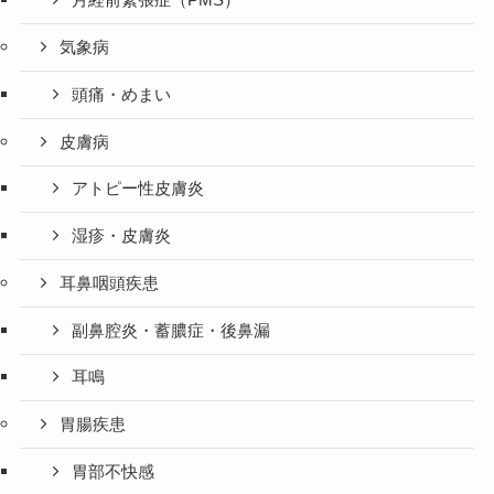
月経前緊張症（PMS）
気象病
頭痛・めまい
皮膚病
アトピー性皮膚炎
湿疹・皮膚炎
耳鼻咽頭疾患
副鼻腔炎・蓄膿症・後鼻漏
耳鳴
胃腸疾患
胃部不快感